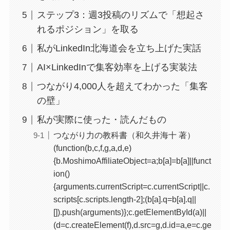
ステップ3：週3投稿のリズムで「想起さ
れるポジション」を取る
私がLinkedIn北海道会を立ち上げた実話
AI×LinkedInで集客効率を上げる実装法
つながり4,000人を超えてわかった「集客
の壁」
私が実際に使った・読んだもの
つながり力の教科書（和久井海十 著）
(function(b,c,f,g,a,d,e)
{b.MoshimoAffiliateObject=a;b[a]=b[a]||funct
ion()
{arguments.currentScript=c.currentScript||c.
scripts[c.scripts.length-2];(b[a].q=b[a].q||
[]).push(arguments)};c.getElementById(a)||
(d=c.createElement(f),d.src=g,d.id=a,e=c.ge