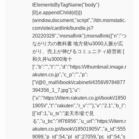
tElementsByTagName("body")
[0],e.appendChild(d))})
(window,document,"script","//dn.msmstatic.
com/site/cardlink/bundle.js?
20220329","msmaflink");msmaflink({"n":"つ
ながり力の教科書 地方発\u3000人脈が広
がり、売上が伸びるコミュニティ経営術 [
和久井\u3000海十
]","b":"","t":"","d":"https:\/\/thumbnail.image.r
akuten.co.jp","c_p":"","p":
["\/@0_mall\/book\/cabinet\/4356\/9784877
394356_1_7.jpg"],"u":
{"u":"https:\/\/item.rakuten.co.jp\/book\/1850
1905\/","t":"rakuten","r_v":""},"v":"2.1","b_l":
[{"id":1,"u_tx":"楽天市場で見
る","u_bc":"#f76956","u_url":"https:\/\/item.r
akuten.co.jp\/book\/18501905\/","a_id":555
9099,"p_id":54,"pl_id":27059,"pc_id":54,"s