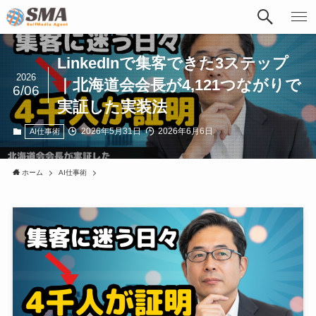
LinkedInで集客できた3ステップ
2026
｜北海道会会長が4,121つながりで
6/06
実証した実装法
2026年5月31日
2026年6月6日
AI仕事術
ホーム
AI仕事術