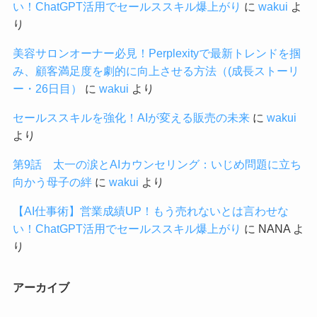
い！ChatGPT活用でセールススキル爆上がり
に
wakui
よ
り
美容サロンオーナー必見！Perplexityで最新トレンドを掴
み、顧客満足度を劇的に向上させる方法（(成長ストーリ
ー・26日目）
に
wakui
より
セールススキルを強化！AIが変える販売の未来
に
wakui
より
第9話 太一の涙とAIカウンセリング：いじめ問題に立ち
向かう母子の絆
に
wakui
より
【AI仕事術】営業成績UP！もう売れないとは言わせな
い！ChatGPT活用でセールススキル爆上がり
に
NANA
よ
り
アーカイブ