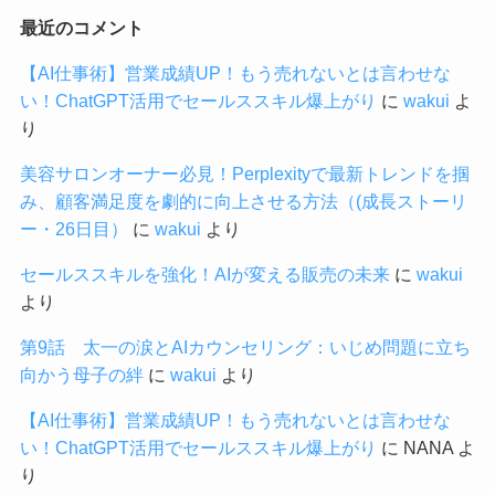
最近のコメント
【AI仕事術】営業成績UP！もう売れないとは言わせな
い！ChatGPT活用でセールススキル爆上がり
に
wakui
よ
り
美容サロンオーナー必見！Perplexityで最新トレンドを掴
み、顧客満足度を劇的に向上させる方法（(成長ストーリ
ー・26日目）
に
wakui
より
セールススキルを強化！AIが変える販売の未来
に
wakui
より
第9話 太一の涙とAIカウンセリング：いじめ問題に立ち
向かう母子の絆
に
wakui
より
【AI仕事術】営業成績UP！もう売れないとは言わせな
い！ChatGPT活用でセールススキル爆上がり
に
NANA
よ
り