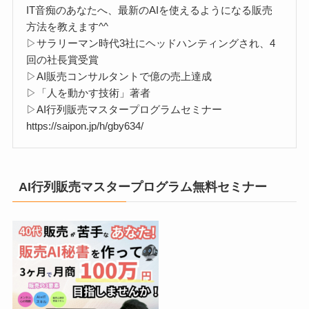
IT音痴のあなたへ、最新のAIを使えるようになる販売
方法を教えます^^
▷サラリーマン時代3社にヘッドハンティングされ、4
回の社長賞受賞
▷AI販売コンサルタントで億の売上達成
▷「人を動かす技術」著者
▷AI行列販売マスタープログラムセミナー
https://saipon.jp/h/gby634/
AI行列販売マスタープログラム無料セミナー