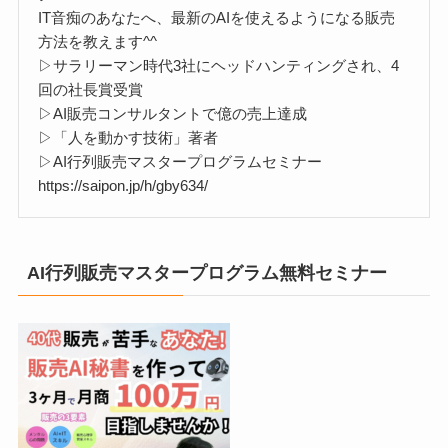
IT音痴のあなたへ、最新のAIを使えるようになる販売
方法を教えます^^
▷サラリーマン時代3社にヘッドハンティングされ、4
回の社長賞受賞
▷AI販売コンサルタントで億の売上達成
▷「人を動かす技術」著者
▷AI行列販売マスタープログラムセミナー
https://saipon.jp/h/gby634/
AI行列販売マスタープログラム無料セミナー