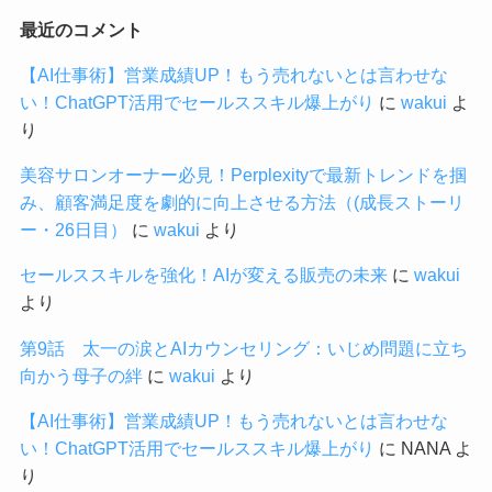
最近のコメント
【AI仕事術】営業成績UP！もう売れないとは言わせな
い！ChatGPT活用でセールススキル爆上がり
に
wakui
よ
り
美容サロンオーナー必見！Perplexityで最新トレンドを掴
み、顧客満足度を劇的に向上させる方法（(成長ストーリ
ー・26日目）
に
wakui
より
セールススキルを強化！AIが変える販売の未来
に
wakui
より
第9話 太一の涙とAIカウンセリング：いじめ問題に立ち
向かう母子の絆
に
wakui
より
【AI仕事術】営業成績UP！もう売れないとは言わせな
い！ChatGPT活用でセールススキル爆上がり
に
NANA
よ
り