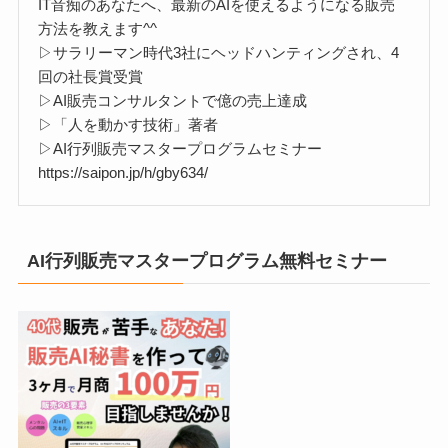
IT音痴のあなたへ、最新のAIを使えるようになる販売
方法を教えます^^
▷サラリーマン時代3社にヘッドハンティングされ、4
回の社長賞受賞
▷AI販売コンサルタントで億の売上達成
▷「人を動かす技術」著者
▷AI行列販売マスタープログラムセミナー
https://saipon.jp/h/gby634/
AI行列販売マスタープログラム無料セミナー