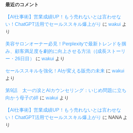
最近のコメント
【AI仕事術】営業成績UP！もう売れないとは言わせな
い！ChatGPT活用でセールススキル爆上がり
に
wakui
よ
り
美容サロンオーナー必見！Perplexityで最新トレンドを掴
み、顧客満足度を劇的に向上させる方法（(成長ストーリ
ー・26日目）
に
wakui
より
セールススキルを強化！AIが変える販売の未来
に
wakui
より
第9話 太一の涙とAIカウンセリング：いじめ問題に立ち
向かう母子の絆
に
wakui
より
【AI仕事術】営業成績UP！もう売れないとは言わせな
い！ChatGPT活用でセールススキル爆上がり
に
NANA
よ
り