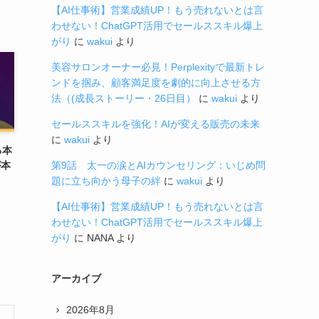
【AI仕事術】営業成績UP！もう売れないとは言
わせない！ChatGPT活用でセールススキル爆上
がり
に
wakui
より
美容サロンオーナー必見！Perplexityで最新トレ
ンドを掴み、顧客満足度を劇的に向上させる方
法（(成長ストーリー・26日目）
に
wakui
より
セールススキルを強化！AIが変える販売の未来
に
wakui
より
る本
第9話 太一の涙とAIカウンセリング：いじめ問
が本
題に立ち向かう母子の絆
に
wakui
より
【AI仕事術】営業成績UP！もう売れないとは言
わせない！ChatGPT活用でセールススキル爆上
がり
に
NANA
より
アーカイブ
2026年8月