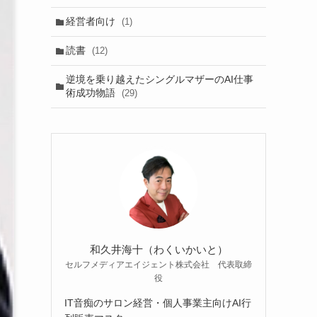
経営者向け
(1)
読書
(12)
逆境を乗り越えたシングルマザーのAI仕事
術成功物語
(29)
和久井海十（わくいかいと）
セルフメディアエイジェント株式会社 代表取締
役
IT音痴のサロン経営・個人事業主向けAI行