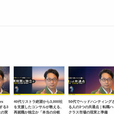
rs
40代リストラ絶望から3,000社
50代でヘッドハンティング
する3
を支援したコンサルが教える、
る人の3つの共通点｜転職ハ
社の実
再就職か独立か「本当の分岐
クラス市場の現実と準備