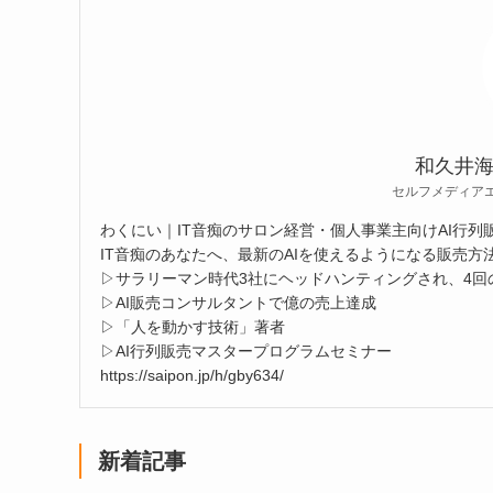
和久井
セルフメディア
わくにい｜IT音痴のサロン経営・個人事業主向けAI行列
IT音痴のあなたへ、最新のAIを使えるようになる販売方法
▷サラリーマン時代3社にヘッドハンティングされ、4回
▷AI販売コンサルタントで億の売上達成
▷「人を動かす技術」著者
▷AI行列販売マスタープログラムセミナー
https://saipon.jp/h/gby634/
新着記事