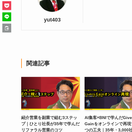
yut403
関連記事
紹介営業を副業で組む3ステッ
AI集客×BNIで学んだGive
プ｜ひとり社長が35年で学んだ
Gainをオンラインで再現
リファラル営業のコツ
つの工夫｜35年・3,000