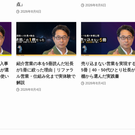
点」
2026年8月6日
2026年8月6日
導入事
紹介営業の本を5冊読んだ社長
売り込まない営業を実現す
私が選
が1冊に絞った理由｜リファラ
5冊｜40・50代ひとり社長
い使い
ル営業・仕組み化まで実体験で
棚から選んだ実践書
解説
2026年8月4日
2026年8月4日