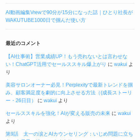
AI動画編集Vrewで90分が15分になった話｜ひとり社長が
WAKUTUBE1000日で掴んだ使い方
最近のコメント
【AI仕事術】営業成績UP！もう売れないとは言わせな
い！ChatGPT活用でセールススキル爆上がり
に
wakui
よ
り
美容サロンオーナー必見！Perplexityで最新トレンドを掴
み、顧客満足度を劇的に向上させる方法（(成長ストーリ
ー・26日目）
に
wakui
より
セールススキルを強化！AIが変える販売の未来
に
wakui
より
第9話 太一の涙とAIカウンセリング：いじめ問題に立ち