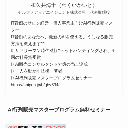
和久井海十（わくいかいと）
セルフメディアエイジェント株式会社 代表取締役
IT音痴のサロン経営・個人事業主向けAI行列販売マス
ター
IT音痴のあなたへ、最新のAIを使えるようになる販売
方法を教えます^^
▷サラリーマン時代3社にヘッドハンティングされ、4
回の社長賞受賞
▷AI販売コンサルタントで億の売上達成
▷「人を動かす技術」著者
▷AI行列販売マスタープログラムセミナー
https://saipon.jp/h/gby634/
AI行列販売マスタープログラム無料セミナー