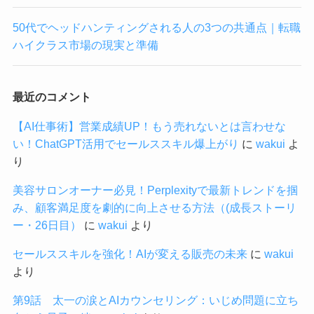
50代でヘッドハンティングされる人の3つの共通点｜転職
ハイクラス市場の現実と準備
最近のコメント
【AI仕事術】営業成績UP！もう売れないとは言わせな
い！ChatGPT活用でセールススキル爆上がり
に
wakui
よ
り
美容サロンオーナー必見！Perplexityで最新トレンドを掴
み、顧客満足度を劇的に向上させる方法（(成長ストーリ
ー・26日目）
に
wakui
より
セールススキルを強化！AIが変える販売の未来
に
wakui
より
第9話 太一の涙とAIカウンセリング：いじめ問題に立ち