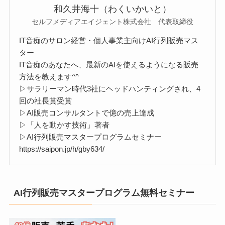
和久井海十（わくいかいと）
セルフメディアエイジェント株式会社 代表取締役
IT音痴のサロン経営・個人事業主向けAI行列販売マス
ター
IT音痴のあなたへ、最新のAIを使えるようになる販売
方法を教えます^^
▷サラリーマン時代3社にヘッドハンティングされ、4
回の社長賞受賞
▷AI販売コンサルタントで億の売上達成
▷「人を動かす技術」著者
▷AI行列販売マスタープログラムセミナー
https://saipon.jp/h/gby634/
AI行列販売マスタープログラム無料セミナー