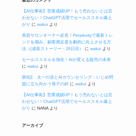
【AI仕事術】営業成績UP！もう売れないとは言
わせない！ChatGPT活用でセールススキル爆上
がり
に
wakui
より
美容サロンオーナー必見！Perplexityで最新トレ
ンドを掴み、顧客満足度を劇的に向上させる方
法（(成長ストーリー・26日目）
に
wakui
より
セールススキルを強化！AIが変える販売の未来
に
wakui
より
第9話 太一の涙とAIカウンセリング：いじめ問
題に立ち向かう母子の絆
に
wakui
より
【AI仕事術】営業成績UP！もう売れないとは言
わせない！ChatGPT活用でセールススキル爆上
がり
に
NANA
より
アーカイブ