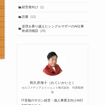
経営者向け
(1)
読書
(12)
逆境を乗り越えたシングルマザーのAI仕事
術成功物語
(29)
和久井海十（わくいかいと）
セルフメディアエイジェント株式会社 代表取締
役
IT音痴のサロン経営・個人事業主向けAI行