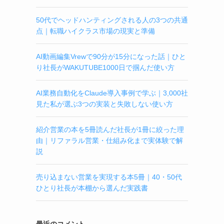
50代でヘッドハンティングされる人の3つの共通
点｜転職ハイクラス市場の現実と準備
AI動画編集Vrewで90分が15分になった話｜ひと
り社長がWAKUTUBE1000日で掴んだ使い方
AI業務自動化をClaude導入事例で学ぶ｜3,000社
見た私が選ぶ3つの実装と失敗しない使い方
紹介営業の本を5冊読んだ社長が1冊に絞った理
由｜リファラル営業・仕組み化まで実体験で解
説
売り込まない営業を実現する本5冊｜40・50代
ひとり社長が本棚から選んだ実践書
最近のコメント