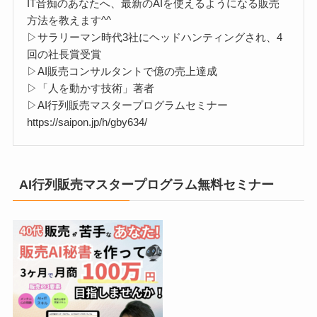
IT音痴のあなたへ、最新のAIを使えるようになる販売
方法を教えます^^
▷サラリーマン時代3社にヘッドハンティングされ、4
回の社長賞受賞
▷AI販売コンサルタントで億の売上達成
▷「人を動かす技術」著者
▷AI行列販売マスタープログラムセミナー
https://saipon.jp/h/gby634/
AI行列販売マスタープログラム無料セミナー