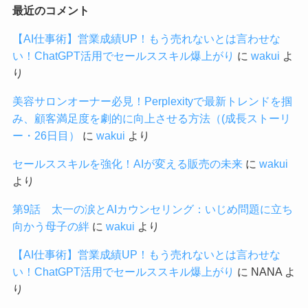
最近のコメント
【AI仕事術】営業成績UP！もう売れないとは言わせな
い！ChatGPT活用でセールススキル爆上がり
に
wakui
よ
り
美容サロンオーナー必見！Perplexityで最新トレンドを掴
み、顧客満足度を劇的に向上させる方法（(成長ストーリ
ー・26日目）
に
wakui
より
セールススキルを強化！AIが変える販売の未来
に
wakui
より
第9話 太一の涙とAIカウンセリング：いじめ問題に立ち
向かう母子の絆
に
wakui
より
【AI仕事術】営業成績UP！もう売れないとは言わせな
い！ChatGPT活用でセールススキル爆上がり
に
NANA
よ
り