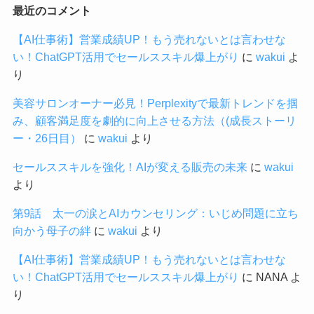
最近のコメント
【AI仕事術】営業成績UP！もう売れないとは言わせな
い！ChatGPT活用でセールススキル爆上がり
に
wakui
よ
り
美容サロンオーナー必見！Perplexityで最新トレンドを掴
み、顧客満足度を劇的に向上させる方法（(成長ストーリ
ー・26日目）
に
wakui
より
セールススキルを強化！AIが変える販売の未来
に
wakui
より
第9話 太一の涙とAIカウンセリング：いじめ問題に立ち
向かう母子の絆
に
wakui
より
【AI仕事術】営業成績UP！もう売れないとは言わせな
い！ChatGPT活用でセールススキル爆上がり
に
NANA
よ
り