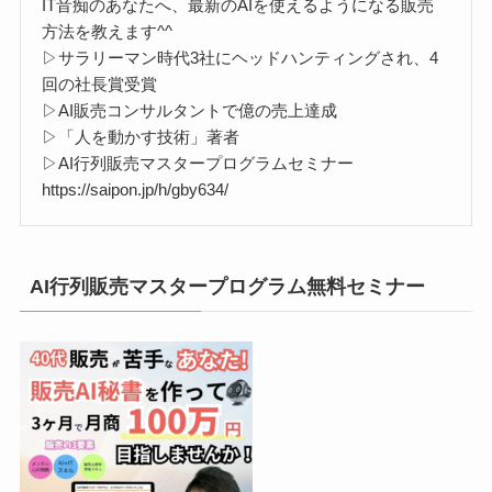
IT音痴のあなたへ、最新のAIを使えるようになる販売
方法を教えます^^
▷サラリーマン時代3社にヘッドハンティングされ、4
回の社長賞受賞
▷AI販売コンサルタントで億の売上達成
▷「人を動かす技術」著者
▷AI行列販売マスタープログラムセミナー
https://saipon.jp/h/gby634/
AI行列販売マスタープログラム無料セミナー