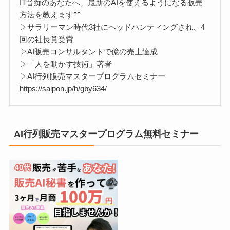
IT音痴のあなたへ、最新のAIを使えるようになる販売
方法を教えます^^
▷サラリーマン時代3社にヘッドハンティングされ、4
回の社長賞受賞
▷AI販売コンサルタントで億の売上達成
▷「人を動かす技術」著者
▷AI行列販売マスタープログラムセミナー
https://saipon.jp/h/gby634/
AI行列販売マスタープログラム無料セミナー