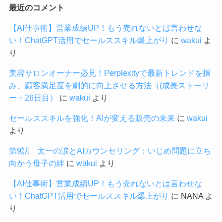
最近のコメント
【AI仕事術】営業成績UP！もう売れないとは言わせな
い！ChatGPT活用でセールススキル爆上がり
に
wakui
よ
り
美容サロンオーナー必見！Perplexityで最新トレンドを掴
み、顧客満足度を劇的に向上させる方法（(成長ストーリ
ー・26日目）
に
wakui
より
セールススキルを強化！AIが変える販売の未来
に
wakui
より
第9話 太一の涙とAIカウンセリング：いじめ問題に立ち
向かう母子の絆
に
wakui
より
【AI仕事術】営業成績UP！もう売れないとは言わせな
い！ChatGPT活用でセールススキル爆上がり
に
NANA
よ
り