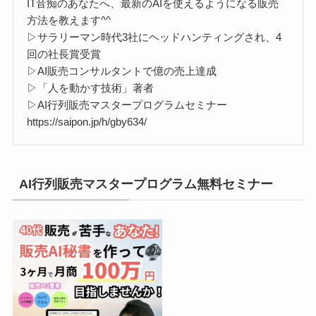
IT音痴のあなたへ、最新のAIを使えるようになる販売
方法を教えます^^
▷サラリーマン時代3社にヘッドハンティングされ、4
回の社長賞受賞
▷AI販売コンサルタントで億の売上達成
▷「人を動かす技術」著者
▷AI行列販売マスタープログラムセミナー
https://saipon.jp/h/gby634/
AI行列販売マスタープログラム無料セミナー