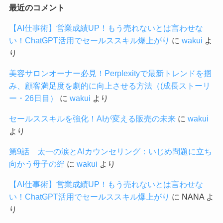
最近のコメント
【AI仕事術】営業成績UP！もう売れないとは言わせな
い！ChatGPT活用でセールススキル爆上がり
に
wakui
よ
り
美容サロンオーナー必見！Perplexityで最新トレンドを掴
み、顧客満足度を劇的に向上させる方法（(成長ストーリ
ー・26日目）
に
wakui
より
セールススキルを強化！AIが変える販売の未来
に
wakui
より
第9話 太一の涙とAIカウンセリング：いじめ問題に立ち
向かう母子の絆
に
wakui
より
【AI仕事術】営業成績UP！もう売れないとは言わせな
い！ChatGPT活用でセールススキル爆上がり
に
NANA
よ
り