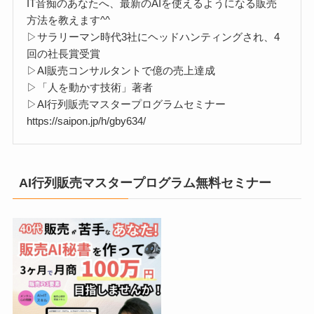
IT音痴のあなたへ、最新のAIを使えるようになる販売
方法を教えます^^
▷サラリーマン時代3社にヘッドハンティングされ、4
回の社長賞受賞
▷AI販売コンサルタントで億の売上達成
▷「人を動かす技術」著者
▷AI行列販売マスタープログラムセミナー
https://saipon.jp/h/gby634/
AI行列販売マスタープログラム無料セミナー