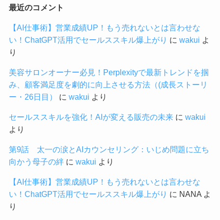
最近のコメント
【AI仕事術】営業成績UP！もう売れないとは言わせな
い！ChatGPT活用でセールススキル爆上がり
に
wakui
よ
り
美容サロンオーナー必見！Perplexityで最新トレンドを掴
み、顧客満足度を劇的に向上させる方法（(成長ストーリ
ー・26日目）
に
wakui
より
セールススキルを強化！AIが変える販売の未来
に
wakui
より
第9話 太一の涙とAIカウンセリング：いじめ問題に立ち
向かう母子の絆
に
wakui
より
【AI仕事術】営業成績UP！もう売れないとは言わせな
い！ChatGPT活用でセールススキル爆上がり
に
NANA
よ
り