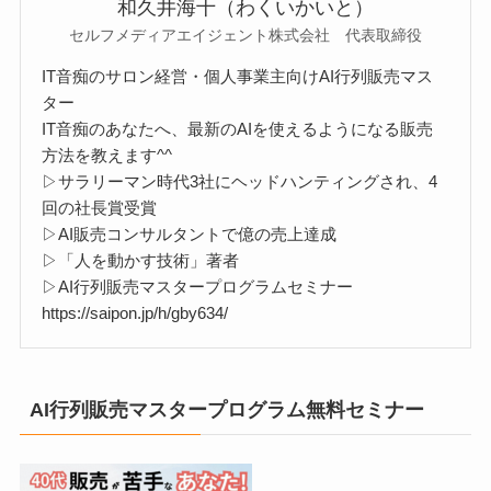
和久井海十（わくいかいと）
セルフメディアエイジェント株式会社 代表取締役
IT音痴のサロン経営・個人事業主向けAI行列販売マス
ター
IT音痴のあなたへ、最新のAIを使えるようになる販売
方法を教えます^^
▷サラリーマン時代3社にヘッドハンティングされ、4
回の社長賞受賞
▷AI販売コンサルタントで億の売上達成
▷「人を動かす技術」著者
▷AI行列販売マスタープログラムセミナー
https://saipon.jp/h/gby634/
AI行列販売マスタープログラム無料セミナー