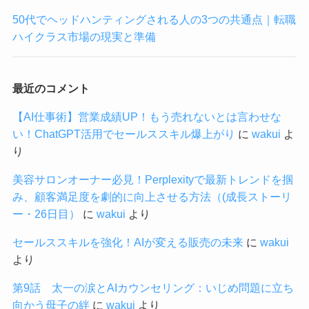
50代でヘッドハンティングされる人の3つの共通点｜転職
ハイクラス市場の現実と準備
最近のコメント
【AI仕事術】営業成績UP！もう売れないとは言わせな
い！ChatGPT活用でセールススキル爆上がり
に
wakui
よ
り
美容サロンオーナー必見！Perplexityで最新トレンドを掴
み、顧客満足度を劇的に向上させる方法（(成長ストーリ
ー・26日目）
に
wakui
より
セールススキルを強化！AIが変える販売の未来
に
wakui
より
第9話 太一の涙とAIカウンセリング：いじめ問題に立ち
向かう母子の絆
に
wakui
より