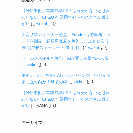
【AI仕事術】営業成績UP！もう売れないとは言
わせない！ChatGPT活用でセールススキル爆上
がり
に
wakui
より
美容サロンオーナー必見！Perplexityで最新トレ
ンドを掴み、顧客満足度を劇的に向上させる方
法（(成長ストーリー・26日目）
に
wakui
より
セールススキルを強化！AIが変える販売の未来
に
wakui
より
第9話 太一の涙とAIカウンセリング：いじめ問
題に立ち向かう母子の絆
に
wakui
より
【AI仕事術】営業成績UP！もう売れないとは言
わせない！ChatGPT活用でセールススキル爆上
がり
に
NANA
より
アーカイブ