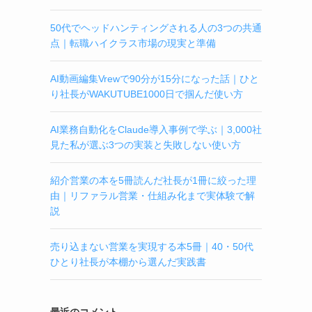
50代でヘッドハンティングされる人の3つの共通
点｜転職ハイクラス市場の現実と準備
AI動画編集Vrewで90分が15分になった話｜ひと
り社長がWAKUTUBE1000日で掴んだ使い方
AI業務自動化をClaude導入事例で学ぶ｜3,000社
見た私が選ぶ3つの実装と失敗しない使い方
紹介営業の本を5冊読んだ社長が1冊に絞った理
由｜リファラル営業・仕組み化まで実体験で解
説
売り込まない営業を実現する本5冊｜40・50代
ひとり社長が本棚から選んだ実践書
最近のコメント