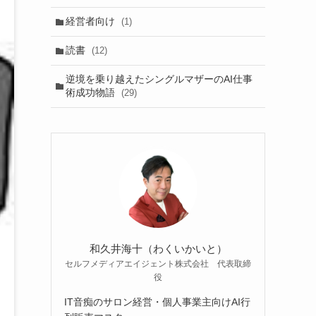
経営者向け
(1)
読書
(12)
逆境を乗り越えたシングルマザーのAI仕事
術成功物語
(29)
和久井海十（わくいかいと）
セルフメディアエイジェント株式会社 代表取締
役
IT音痴のサロン経営・個人事業主向けAI行