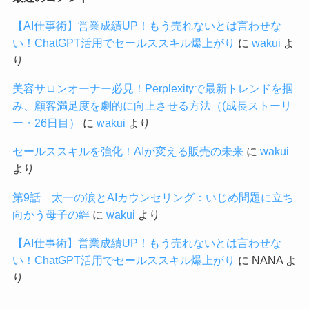
【AI仕事術】営業成績UP！もう売れないとは言わせな
い！ChatGPT活用でセールススキル爆上がり
に
wakui
よ
り
美容サロンオーナー必見！Perplexityで最新トレンドを掴
み、顧客満足度を劇的に向上させる方法（(成長ストーリ
ー・26日目）
に
wakui
より
セールススキルを強化！AIが変える販売の未来
に
wakui
より
第9話 太一の涙とAIカウンセリング：いじめ問題に立ち
向かう母子の絆
に
wakui
より
【AI仕事術】営業成績UP！もう売れないとは言わせな
い！ChatGPT活用でセールススキル爆上がり
に
NANA
よ
り