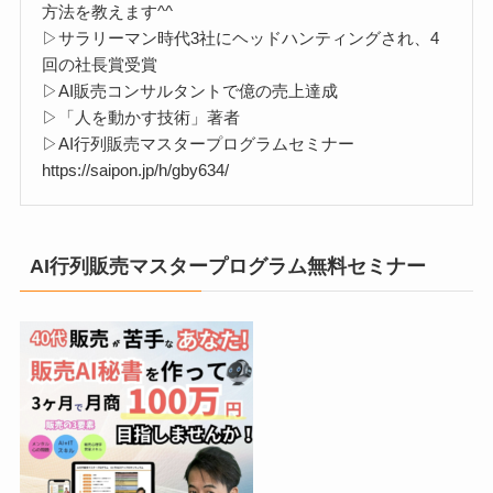
方法を教えます^^
▷サラリーマン時代3社にヘッドハンティングされ、4
回の社長賞受賞
▷AI販売コンサルタントで億の売上達成
▷「人を動かす技術」著者
▷AI行列販売マスタープログラムセミナー
https://saipon.jp/h/gby634/
AI行列販売マスタープログラム無料セミナー