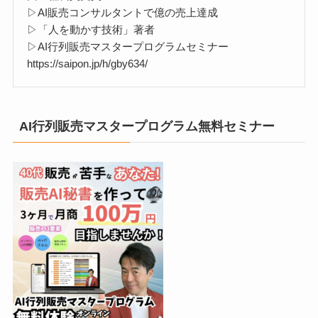
▷AI販売コンサルタントで億の売上達成
▷「人を動かす技術」著者
▷AI行列販売マスタープログラムセミナー
https://saipon.jp/h/gby634/
AI行列販売マスタープログラム無料セミナー