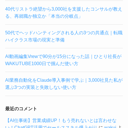
40代リストラ絶望から3,000社を支援したコンサルが教え
る、再就職か独立か「本当の分岐点」
50代でヘッドハンティングされる人の3つの共通点｜転職
ハイクラス市場の現実と準備
AI動画編集Vrewで90分が15分になった話｜ひとり社長が
WAKUTUBE1000日で掴んだ使い方
AI業務自動化をClaude導入事例で学ぶ｜3,000社見た私が
選ぶ3つの実装と失敗しない使い方
最近のコメント
【AI仕事術】営業成績UP！もう売れないとは言わせな
い！ChatGPT活用でセールススキル爆上がり
に
wakui
よ