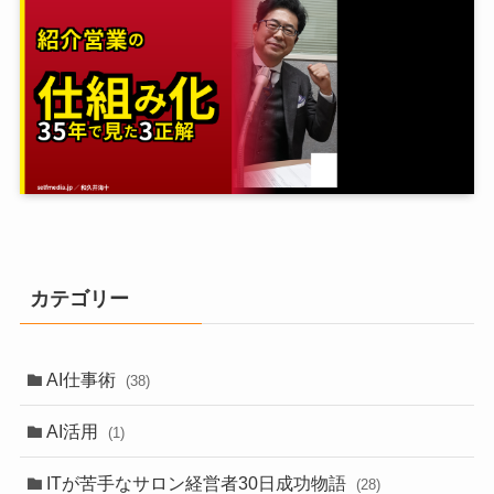
カテゴリー
AI仕事術
(38)
AI活用
(1)
ITが苦手なサロン経営者30日成功物語
(28)