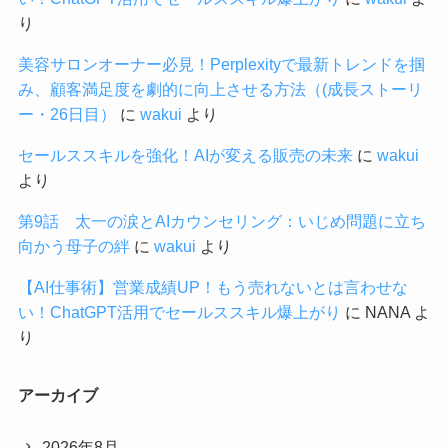
り
美容サロンオーナー必見！Perplexityで最新トレンドを掴
み、顧客満足度を劇的に向上させる方法（(成長ストーリ
ー・26日目）
に
wakui
より
セールススキルを強化！AIが変える販売の未来
に
wakui
より
第9話 太一の涙とAIカウンセリング：いじめ問題に立ち
向かう母子の絆
に
wakui
より
【AI仕事術】営業成績UP！もう売れないとは言わせな
い！ChatGPT活用でセールススキル爆上がり
に
NANA
よ
り
アーカイブ
2026年8月