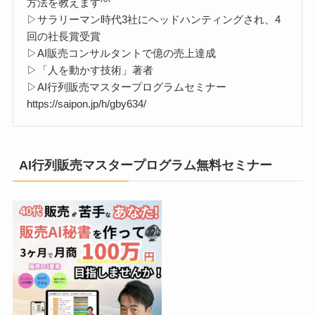
方法を教えます^^
▷サラリーマン時代3社にヘッドハンティングされ、4
回の社長賞受賞
▷AI販売コンサルタントで億の売上達成
▷「人を動かす技術」著者
▷AI行列販売マスタープログラムセミナー
https://saipon.jp/h/gby634/
AI行列販売マスタープログラム無料セミナー