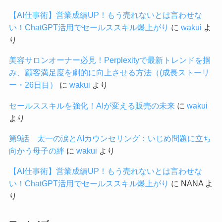
【AI仕事術】営業成績UP！もう売れないとは言わせな
い！ChatGPT活用でセールススキル爆上がり
に
wakui
よ
り
美容サロンオーナー必見！Perplexityで最新トレンドを掴
み、顧客満足度を劇的に向上させる方法（(成長ストーリ
ー・26日目）
に
wakui
より
セールススキルを強化！AIが変える販売の未来
に
wakui
より
第9話 太一の涙とAIカウンセリング：いじめ問題に立ち
向かう母子の絆
に
wakui
より
【AI仕事術】営業成績UP！もう売れないとは言わせな
い！ChatGPT活用でセールススキル爆上がり
に
NANA
よ
り