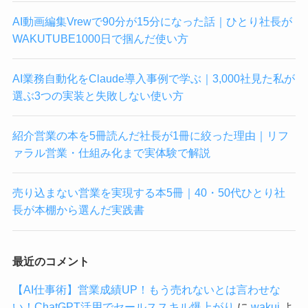
AI動画編集Vrewで90分が15分になった話｜ひとり社長が
WAKUTUBE1000日で掴んだ使い方
AI業務自動化をClaude導入事例で学ぶ｜3,000社見た私が
選ぶ3つの実装と失敗しない使い方
紹介営業の本を5冊読んだ社長が1冊に絞った理由｜リフ
ァラル営業・仕組み化まで実体験で解説
売り込まない営業を実現する本5冊｜40・50代ひとり社
長が本棚から選んだ実践書
最近のコメント
【AI仕事術】営業成績UP！もう売れないとは言わせな
い！ChatGPT活用でセールススキル爆上がり
に
wakui
よ