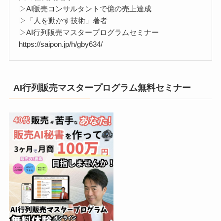
▷AI販売コンサルタントで億の売上達成
▷「人を動かす技術」著者
▷AI行列販売マスタープログラムセミナー
https://saipon.jp/h/gby634/
AI行列販売マスタープログラム無料セミナー