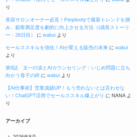
り
美容サロンオーナー必見！Perplexityで最新トレンドを掴
み、顧客満足度を劇的に向上させる方法（(成長ストーリ
ー・26日目）
に
wakui
より
セールススキルを強化！AIが変える販売の未来
に
wakui
より
第9話 太一の涙とAIカウンセリング：いじめ問題に立ち
向かう母子の絆
に
wakui
より
【AI仕事術】営業成績UP！もう売れないとは言わせな
い！ChatGPT活用でセールススキル爆上がり
に
NANA
よ
り
アーカイブ
2026年8月