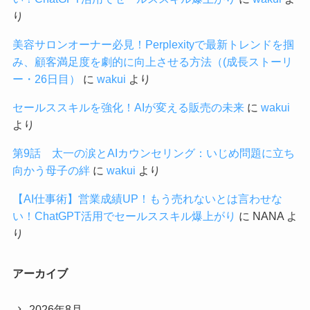
り
美容サロンオーナー必見！Perplexityで最新トレンドを掴
み、顧客満足度を劇的に向上させる方法（(成長ストーリ
ー・26日目）
に
wakui
より
セールススキルを強化！AIが変える販売の未来
に
wakui
より
第9話 太一の涙とAIカウンセリング：いじめ問題に立ち
向かう母子の絆
に
wakui
より
【AI仕事術】営業成績UP！もう売れないとは言わせな
い！ChatGPT活用でセールススキル爆上がり
に
NANA
よ
り
アーカイブ
2026年8月