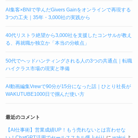
AI集客×BNIで学んだGivers Gainをオンラインで再現する
3つの工夫｜35年・3,000社の実践から
40代リストラ絶望から3,000社を支援したコンサルが教え
る、再就職か独立か「本当の分岐点」
50代でヘッドハンティングされる人の3つの共通点｜転職
ハイクラス市場の現実と準備
AI動画編集Vrewで90分が15分になった話｜ひとり社長が
WAKUTUBE1000日で掴んだ使い方
最近のコメント
【AI仕事術】営業成績UP！もう売れないとは言わせな
い！ChatGPT活用でセールススキル爆上がり
に
wakui
よ