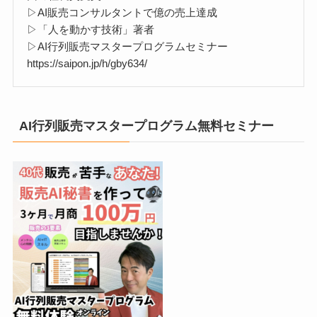
▷AI販売コンサルタントで億の売上達成
▷「人を動かす技術」著者
▷AI行列販売マスタープログラムセミナー
https://saipon.jp/h/gby634/
AI行列販売マスタープログラム無料セミナー