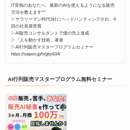
IT音痴のあなたへ、最新のAIを使えるようになる販売
方法を教えます^^
▷サラリーマン時代3社にヘッドハンティングされ、4
回の社長賞受賞
▷AI販売コンサルタントで億の売上達成
▷「人を動かす技術」著者
▷AI行列販売マスタープログラムセミナー
https://saipon.jp/h/gby634/
AI行列販売マスタープログラム無料セミナー