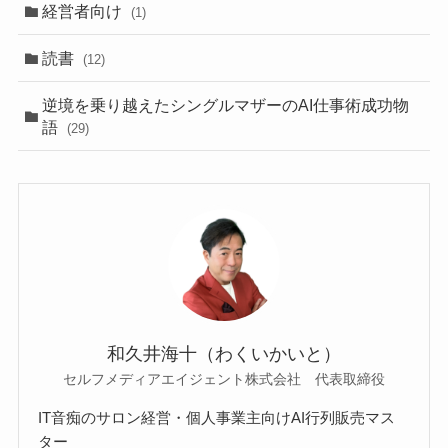
経営者向け
(1)
読書
(12)
逆境を乗り越えたシングルマザーのAI仕事術成功物
語
(29)
和久井海十（わくいかいと）
セルフメディアエイジェント株式会社 代表取締役
IT音痴のサロン経営・個人事業主向けAI行列販売マス
ター