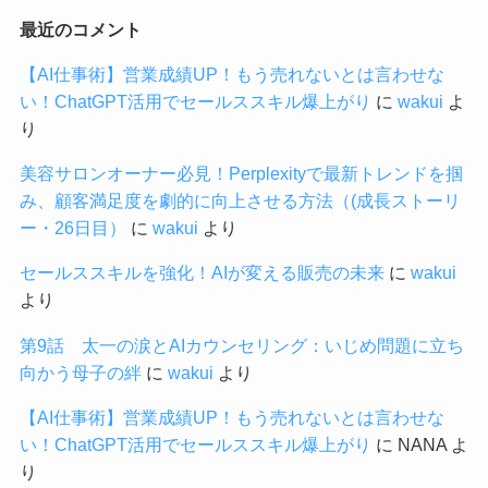
最近のコメント
【AI仕事術】営業成績UP！もう売れないとは言わせな
い！ChatGPT活用でセールススキル爆上がり
に
wakui
よ
り
美容サロンオーナー必見！Perplexityで最新トレンドを掴
み、顧客満足度を劇的に向上させる方法（(成長ストーリ
ー・26日目）
に
wakui
より
セールススキルを強化！AIが変える販売の未来
に
wakui
より
第9話 太一の涙とAIカウンセリング：いじめ問題に立ち
向かう母子の絆
に
wakui
より
【AI仕事術】営業成績UP！もう売れないとは言わせな
い！ChatGPT活用でセールススキル爆上がり
に
NANA
よ
り