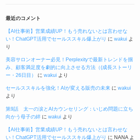
最近のコメント
【AI仕事術】営業成績UP！もう売れないとは言わせな
い！ChatGPT活用でセールススキル爆上がり
に
wakui
よ
り
美容サロンオーナー必見！Perplexityで最新トレンドを掴
み、顧客満足度を劇的に向上させる方法（(成長ストーリ
ー・26日目）
に
wakui
より
セールススキルを強化！AIが変える販売の未来
に
wakui
より
第9話 太一の涙とAIカウンセリング：いじめ問題に立ち
向かう母子の絆
に
wakui
より
【AI仕事術】営業成績UP！もう売れないとは言わせな
い！ChatGPT活用でセールススキル爆上がり
に
NANA
よ