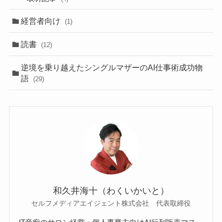
経営者向け
(1)
読書
(12)
逆境を乗り越えたシングルマザーのAI仕事術成功物
語
(29)
和久井海十（わくいかいと）
セルフメディアエイジェント株式会社 代表取締役