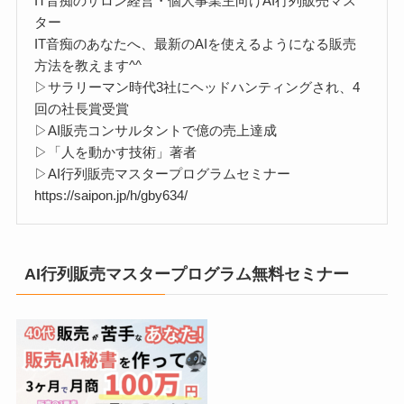
IT音痴のサロン経営・個人事業主向けAI行列販売マス
ター
IT音痴のあなたへ、最新のAIを使えるようになる販売
方法を教えます^^
▷サラリーマン時代3社にヘッドハンティングされ、4
回の社長賞受賞
▷AI販売コンサルタントで億の売上達成
▷「人を動かす技術」著者
▷AI行列販売マスタープログラムセミナー
https://saipon.jp/h/gby634/
AI行列販売マスタープログラム無料セミナー