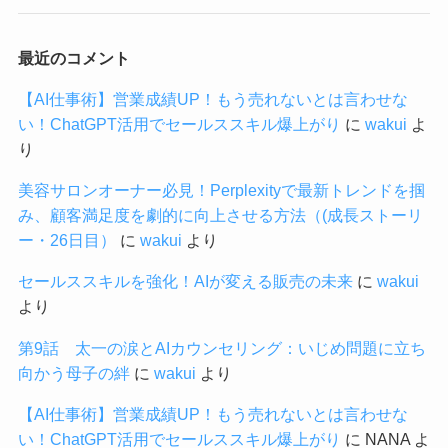
最近のコメント
【AI仕事術】営業成績UP！もう売れないとは言わせな
い！ChatGPT活用でセールススキル爆上がり
に
wakui
よ
り
美容サロンオーナー必見！Perplexityで最新トレンドを掴
み、顧客満足度を劇的に向上させる方法（(成長ストーリ
ー・26日目）
に
wakui
より
セールススキルを強化！AIが変える販売の未来
に
wakui
より
第9話 太一の涙とAIカウンセリング：いじめ問題に立ち
向かう母子の絆
に
wakui
より
【AI仕事術】営業成績UP！もう売れないとは言わせな
い！ChatGPT活用でセールススキル爆上がり
に
NANA
よ