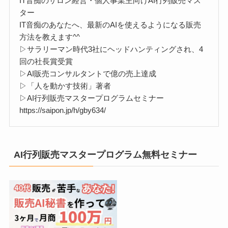
IT音痴のサロン経営・個人事業主向けAI行列販売マス
ター
IT音痴のあなたへ、最新のAIを使えるようになる販売
方法を教えます^^
▷サラリーマン時代3社にヘッドハンティングされ、4
回の社長賞受賞
▷AI販売コンサルタントで億の売上達成
▷「人を動かす技術」著者
▷AI行列販売マスタープログラムセミナー
https://saipon.jp/h/gby634/
AI行列販売マスタープログラム無料セミナー