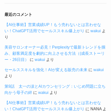
最近のコメント
【AI仕事術】営業成績UP！もう売れないとは言わせな
い！ChatGPT活用でセールススキル爆上がり
に
wakui
よ
り
美容サロンオーナー必見！Perplexityで最新トレンドを掴
み、顧客満足度を劇的に向上させる方法（(成長ストーリ
ー・26日目）
に
wakui
より
セールススキルを強化！AIが変える販売の未来
に
wakui
より
第9話 太一の涙とAIカウンセリング：いじめ問題に立ち
向かう母子の絆
に
wakui
より
【AI仕事術】営業成績UP！もう売れないとは言わせな
い！ChatGPT活用でセールススキル爆上がり
に
NANA
よ