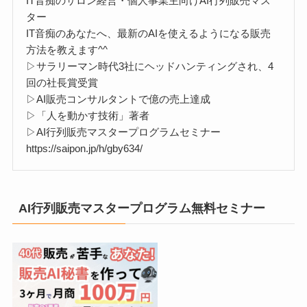
IT音痴のサロン経営・個人事業主向けAI行列販売マス
ター
IT音痴のあなたへ、最新のAIを使えるようになる販売
方法を教えます^^
▷サラリーマン時代3社にヘッドハンティングされ、4
回の社長賞受賞
▷AI販売コンサルタントで億の売上達成
▷「人を動かす技術」著者
▷AI行列販売マスタープログラムセミナー
https://saipon.jp/h/gby634/
AI行列販売マスタープログラム無料セミナー