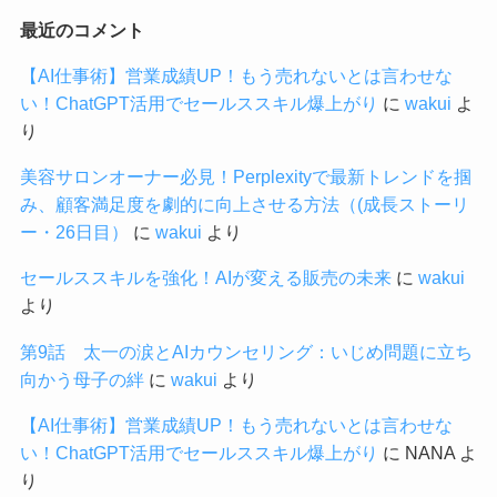
最近のコメント
【AI仕事術】営業成績UP！もう売れないとは言わせな
い！ChatGPT活用でセールススキル爆上がり
に
wakui
よ
り
美容サロンオーナー必見！Perplexityで最新トレンドを掴
み、顧客満足度を劇的に向上させる方法（(成長ストーリ
ー・26日目）
に
wakui
より
セールススキルを強化！AIが変える販売の未来
に
wakui
より
第9話 太一の涙とAIカウンセリング：いじめ問題に立ち
向かう母子の絆
に
wakui
より
【AI仕事術】営業成績UP！もう売れないとは言わせな
い！ChatGPT活用でセールススキル爆上がり
に
NANA
よ
り