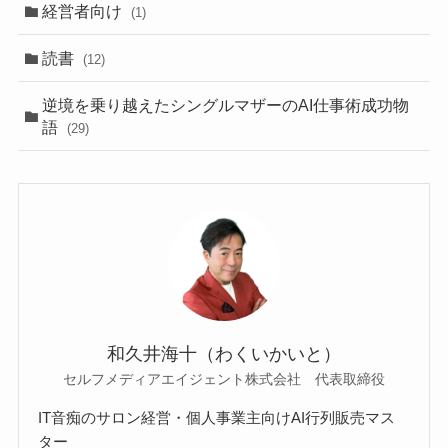
経営者向け
(1)
読書
(12)
逆境を乗り越えたシングルマザーのAI仕事術成功物
語
(29)
和久井海十（わくいかいと）
セルフメディアエイジェント株式会社 代表取締役
IT音痴のサロン経営・個人事業主向けAI行列販売マス
ター