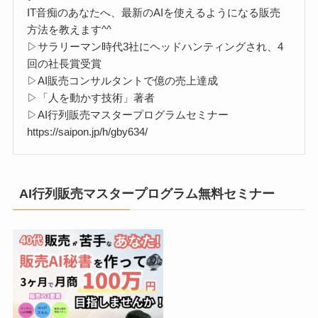
IT音痴のあなたへ、最新のAIを使えるようになる販売
方法を教えます^^
▷サラリーマン時代3社にヘッドハンティングされ、4
回の社長賞受賞
▷AI販売コンサルタントで億の売上達成
▷「人を動かす技術」著者
▷AI行列販売マスタープログラムセミナー
https://saipon.jp/h/gby634/
AI行列販売マスタープログラム無料セミナー