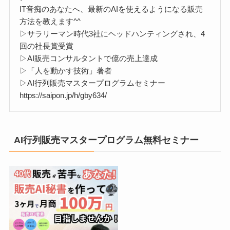
IT音痴のあなたへ、最新のAIを使えるようになる販売
方法を教えます^^
▷サラリーマン時代3社にヘッドハンティングされ、4
回の社長賞受賞
▷AI販売コンサルタントで億の売上達成
▷「人を動かす技術」著者
▷AI行列販売マスタープログラムセミナー
https://saipon.jp/h/gby634/
AI行列販売マスタープログラム無料セミナー