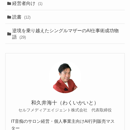
経営者向け
(1)
読書
(12)
逆境を乗り越えたシングルマザーのAI仕事術成功物
語
(29)
和久井海十（わくいかいと）
セルフメディアエイジェント株式会社 代表取締役
IT音痴のサロン経営・個人事業主向けAI行列販売マス
ター