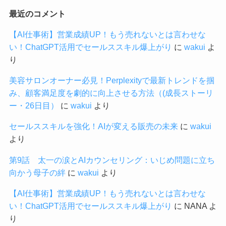
最近のコメント
【AI仕事術】営業成績UP！もう売れないとは言わせな
い！ChatGPT活用でセールススキル爆上がり
に
wakui
よ
り
美容サロンオーナー必見！Perplexityで最新トレンドを掴
み、顧客満足度を劇的に向上させる方法（(成長ストーリ
ー・26日目）
に
wakui
より
セールススキルを強化！AIが変える販売の未来
に
wakui
より
第9話 太一の涙とAIカウンセリング：いじめ問題に立ち
向かう母子の絆
に
wakui
より
【AI仕事術】営業成績UP！もう売れないとは言わせな
い！ChatGPT活用でセールススキル爆上がり
に
NANA
よ
り