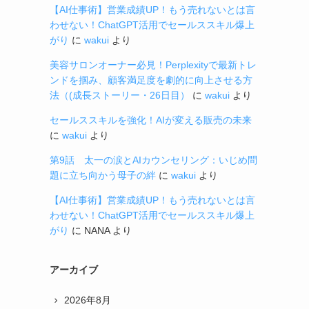
【AI仕事術】営業成績UP！もう売れないとは言
わせない！ChatGPT活用でセールススキル爆上
がり
に
wakui
より
美容サロンオーナー必見！Perplexityで最新トレ
ンドを掴み、顧客満足度を劇的に向上させる方
法（(成長ストーリー・26日目）
に
wakui
より
セールススキルを強化！AIが変える販売の未来
に
wakui
より
第9話 太一の涙とAIカウンセリング：いじめ問
題に立ち向かう母子の絆
に
wakui
より
【AI仕事術】営業成績UP！もう売れないとは言
わせない！ChatGPT活用でセールススキル爆上
がり
に
NANA
より
アーカイブ
2026年8月