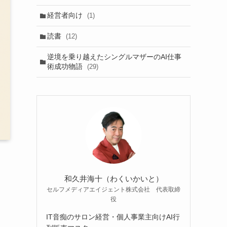
経営者向け
(1)
読書
(12)
逆境を乗り越えたシングルマザーのAI仕事
術成功物語
(29)
和久井海十（わくいかいと）
セルフメディアエイジェント株式会社 代表取締
役
IT音痴のサロン経営・個人事業主向けAI行