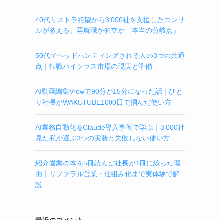
40代リストラ絶望から3,000社を支援したコンサ
ルが教える、再就職か独立か「本当の分岐点」
50代でヘッドハンティングされる人の3つの共通
点｜転職ハイクラス市場の現実と準備
AI動画編集Vrewで90分が15分になった話｜ひと
り社長がWAKUTUBE1000日で掴んだ使い方
AI業務自動化をClaude導入事例で学ぶ｜3,000社
見た私が選ぶ3つの実装と失敗しない使い方
紹介営業の本を5冊読んだ社長が1冊に絞った理
由｜リファラル営業・仕組み化まで実体験で解
説
最近のコメント