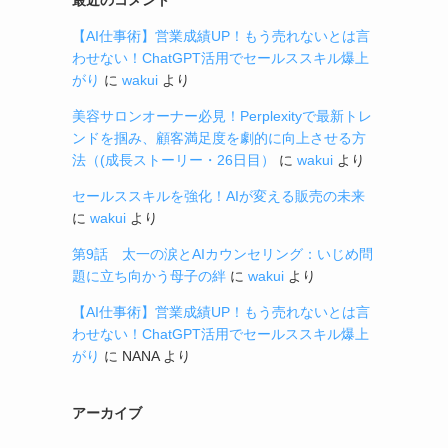
【AI仕事術】営業成績UP！もう売れないとは言
わせない！ChatGPT活用でセールススキル爆上
がり
に
wakui
より
美容サロンオーナー必見！Perplexityで最新トレ
ンドを掴み、顧客満足度を劇的に向上させる方
法（(成長ストーリー・26日目）
に
wakui
より
セールススキルを強化！AIが変える販売の未来
に
wakui
より
第9話 太一の涙とAIカウンセリング：いじめ問
題に立ち向かう母子の絆
に
wakui
より
【AI仕事術】営業成績UP！もう売れないとは言
わせない！ChatGPT活用でセールススキル爆上
がり
に
NANA
より
アーカイブ