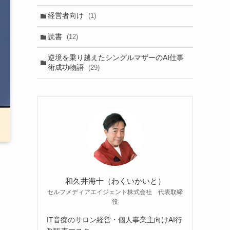
経営者向け
(1)
読書
(12)
逆境を乗り越えたシングルマザーのAI仕事
術成功物語
(29)
和久井海十（わくいかいと）
セルフメディアエイジェント株式会社 代表取締
役
IT音痴のサロン経営・個人事業主向けAI行