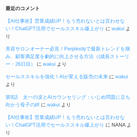
最近のコメント
【AI仕事術】営業成績UP！もう売れないとは言わせな
い！ChatGPT活用でセールススキル爆上がり
に
wakui
よ
り
美容サロンオーナー必見！Perplexityで最新トレンドを掴
み、顧客満足度を劇的に向上させる方法（(成長ストーリ
ー・26日目）
に
wakui
より
セールススキルを強化！AIが変える販売の未来
に
wakui
より
第9話 太一の涙とAIカウンセリング：いじめ問題に立ち
向かう母子の絆
に
wakui
より
【AI仕事術】営業成績UP！もう売れないとは言わせな
い！ChatGPT活用でセールススキル爆上がり
に
NANA
よ
り