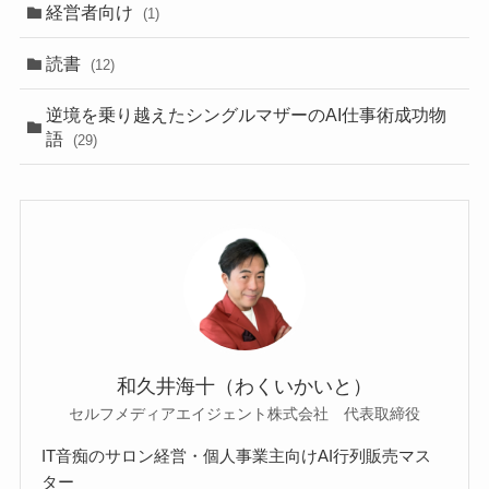
経営者向け
(1)
読書
(12)
逆境を乗り越えたシングルマザーのAI仕事術成功物
語
(29)
和久井海十（わくいかいと）
セルフメディアエイジェント株式会社 代表取締役
IT音痴のサロン経営・個人事業主向けAI行列販売マス
ター