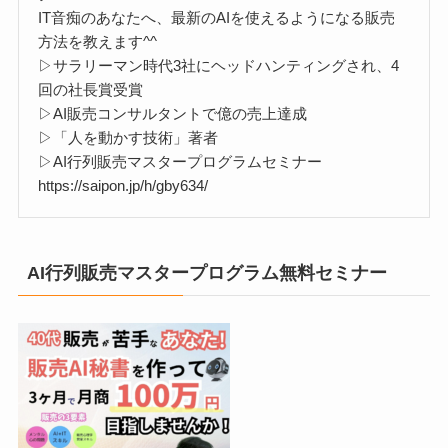
IT音痴のあなたへ、最新のAIを使えるようになる販売
方法を教えます^^
▷サラリーマン時代3社にヘッドハンティングされ、4
回の社長賞受賞
▷AI販売コンサルタントで億の売上達成
▷「人を動かす技術」著者
▷AI行列販売マスタープログラムセミナー
https://saipon.jp/h/gby634/
AI行列販売マスタープログラム無料セミナー