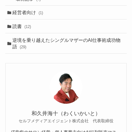
経営者向け
(1)
読書
(12)
逆境を乗り越えたシングルマザーのAI仕事術成功物
語
(29)
和久井海十（わくいかいと）
セルフメディアエイジェント株式会社 代表取締役