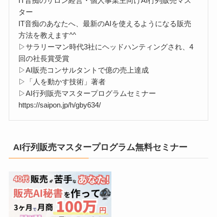
IT音痴のサロン経営・個人事業主向けAI行列販売マス
ター
IT音痴のあなたへ、最新のAIを使えるようになる販売
方法を教えます^^
▷サラリーマン時代3社にヘッドハンティングされ、4
回の社長賞受賞
▷AI販売コンサルタントで億の売上達成
▷「人を動かす技術」著者
▷AI行列販売マスタープログラムセミナー
https://saipon.jp/h/gby634/
AI行列販売マスタープログラム無料セミナー