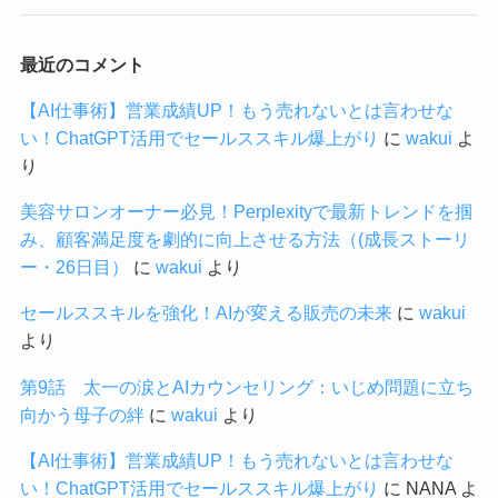
最近のコメント
【AI仕事術】営業成績UP！もう売れないとは言わせな
い！ChatGPT活用でセールススキル爆上がり
に
wakui
よ
り
美容サロンオーナー必見！Perplexityで最新トレンドを掴
み、顧客満足度を劇的に向上させる方法（(成長ストーリ
ー・26日目）
に
wakui
より
セールススキルを強化！AIが変える販売の未来
に
wakui
より
第9話 太一の涙とAIカウンセリング：いじめ問題に立ち
向かう母子の絆
に
wakui
より
【AI仕事術】営業成績UP！もう売れないとは言わせな
い！ChatGPT活用でセールススキル爆上がり
に
NANA
よ