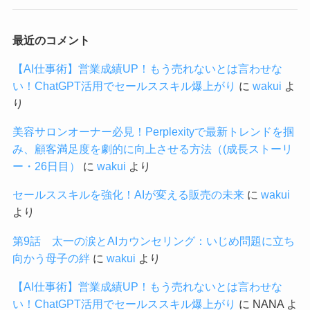
最近のコメント
【AI仕事術】営業成績UP！もう売れないとは言わせな
い！ChatGPT活用でセールススキル爆上がり
に
wakui
よ
り
美容サロンオーナー必見！Perplexityで最新トレンドを掴
み、顧客満足度を劇的に向上させる方法（(成長ストーリ
ー・26日目）
に
wakui
より
セールススキルを強化！AIが変える販売の未来
に
wakui
より
第9話 太一の涙とAIカウンセリング：いじめ問題に立ち
向かう母子の絆
に
wakui
より
【AI仕事術】営業成績UP！もう売れないとは言わせな
い！ChatGPT活用でセールススキル爆上がり
に
NANA
よ