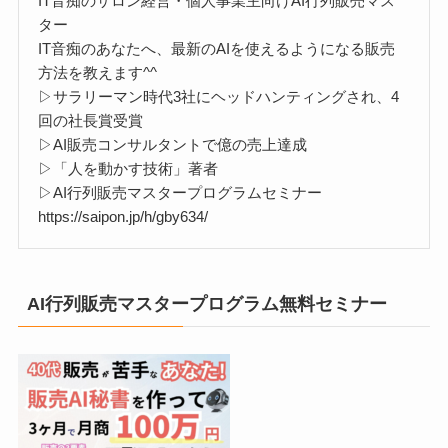
IT音痴のサロン経営・個人事業主向けAI行列販売マス
ター
IT音痴のあなたへ、最新のAIを使えるようになる販売
方法を教えます^^
▷サラリーマン時代3社にヘッドハンティングされ、4
回の社長賞受賞
▷AI販売コンサルタントで億の売上達成
▷「人を動かす技術」著者
▷AI行列販売マスタープログラムセミナー
https://saipon.jp/h/gby634/
AI行列販売マスタープログラム無料セミナー