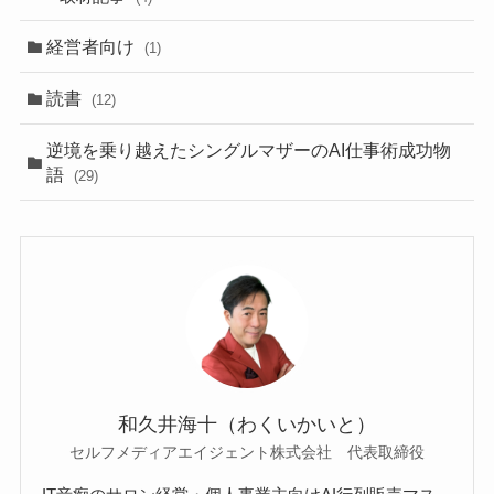
経営者向け
(1)
読書
(12)
逆境を乗り越えたシングルマザーのAI仕事術成功物
語
(29)
和久井海十（わくいかいと）
セルフメディアエイジェント株式会社 代表取締役