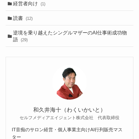
経営者向け
(1)
読書
(12)
逆境を乗り越えたシングルマザーのAI仕事術成功物
語
(29)
和久井海十（わくいかいと）
セルフメディアエイジェント株式会社 代表取締役
IT音痴のサロン経営・個人事業主向けAI行列販売マス
ター