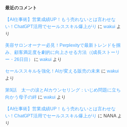
最近のコメント
【AI仕事術】営業成績UP！もう売れないとは言わせな
い！ChatGPT活用でセールススキル爆上がり
に
wakui
よ
り
美容サロンオーナー必見！Perplexityで最新トレンドを掴
み、顧客満足度を劇的に向上させる方法（(成長ストーリ
ー・26日目）
に
wakui
より
セールススキルを強化！AIが変える販売の未来
に
wakui
より
第9話 太一の涙とAIカウンセリング：いじめ問題に立ち
向かう母子の絆
に
wakui
より
【AI仕事術】営業成績UP！もう売れないとは言わせな
い！ChatGPT活用でセールススキル爆上がり
に
NANA
よ
り