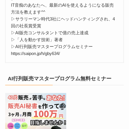
IT音痴のあなたへ、最新のAIを使えるようになる販売
方法を教えます^^
▷サラリーマン時代3社にヘッドハンティングされ、4
回の社長賞受賞
▷AI販売コンサルタントで億の売上達成
▷「人を動かす技術」著者
▷AI行列販売マスタープログラムセミナー
https://saipon.jp/h/gby634/
AI行列販売マスタープログラム無料セミナー