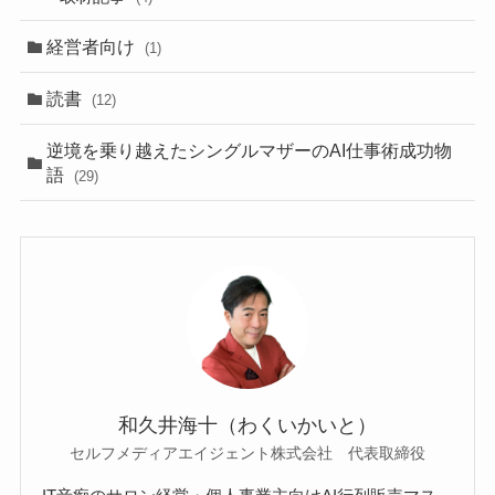
経営者向け
(1)
読書
(12)
逆境を乗り越えたシングルマザーのAI仕事術成功物
語
(29)
和久井海十（わくいかいと）
セルフメディアエイジェント株式会社 代表取締役