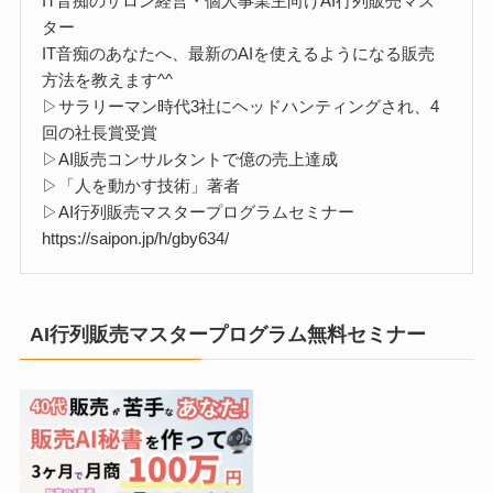
IT音痴のサロン経営・個人事業主向けAI行列販売マス
ター
IT音痴のあなたへ、最新のAIを使えるようになる販売
方法を教えます^^
▷サラリーマン時代3社にヘッドハンティングされ、4
回の社長賞受賞
▷AI販売コンサルタントで億の売上達成
▷「人を動かす技術」著者
▷AI行列販売マスタープログラムセミナー
https://saipon.jp/h/gby634/
AI行列販売マスタープログラム無料セミナー