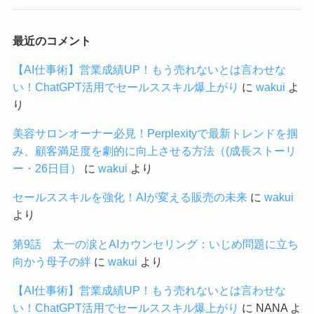
最近のコメント
【AI仕事術】営業成績UP！もう売れないとは言わせな
い！ChatGPT活用でセールススキル爆上がり
に
wakui
よ
り
美容サロンオーナー必見！Perplexityで最新トレンドを掴
み、顧客満足度を劇的に向上させる方法（(成長ストーリ
ー・26日目）
に
wakui
より
セールススキルを強化！AIが変える販売の未来
に
wakui
より
第9話 太一の涙とAIカウンセリング：いじめ問題に立ち
向かう母子の絆
に
wakui
より
【AI仕事術】営業成績UP！もう売れないとは言わせな
い！ChatGPT活用でセールススキル爆上がり
に
NANA
よ