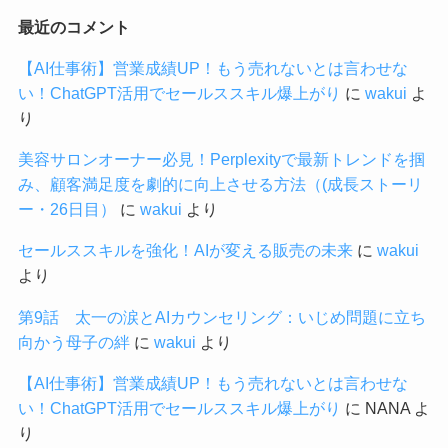
最近のコメント
【AI仕事術】営業成績UP！もう売れないとは言わせな
い！ChatGPT活用でセールススキル爆上がり
に
wakui
よ
り
美容サロンオーナー必見！Perplexityで最新トレンドを掴
み、顧客満足度を劇的に向上させる方法（(成長ストーリ
ー・26日目）
に
wakui
より
セールススキルを強化！AIが変える販売の未来
に
wakui
より
第9話 太一の涙とAIカウンセリング：いじめ問題に立ち
向かう母子の絆
に
wakui
より
【AI仕事術】営業成績UP！もう売れないとは言わせな
い！ChatGPT活用でセールススキル爆上がり
に
NANA
よ
り