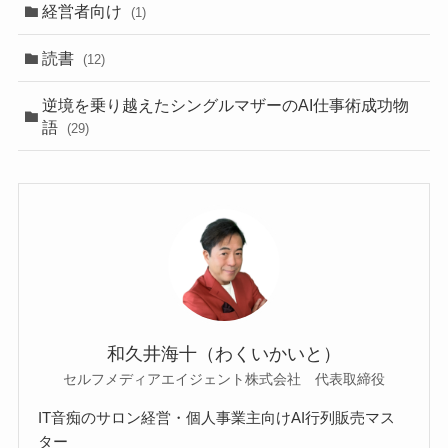
経営者向け
(1)
読書
(12)
逆境を乗り越えたシングルマザーのAI仕事術成功物
語
(29)
和久井海十（わくいかいと）
セルフメディアエイジェント株式会社 代表取締役
IT音痴のサロン経営・個人事業主向けAI行列販売マス
ター