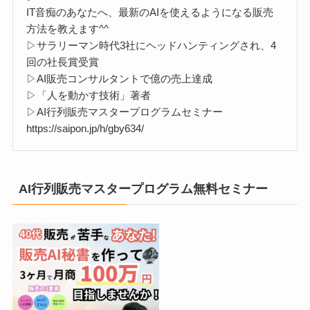
IT音痴のあなたへ、最新のAIを使えるようになる販売
方法を教えます^^
▷サラリーマン時代3社にヘッドハンティングされ、4
回の社長賞受賞
▷AI販売コンサルタントで億の売上達成
▷「人を動かす技術」著者
▷AI行列販売マスタープログラムセミナー
https://saipon.jp/h/gby634/
AI行列販売マスタープログラム無料セミナー