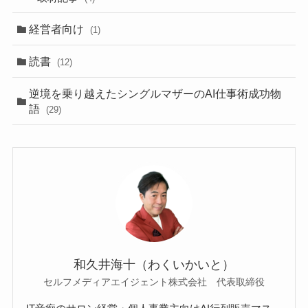
経営者向け
(1)
読書
(12)
逆境を乗り越えたシングルマザーのAI仕事術成功物
語
(29)
和久井海十（わくいかいと）
セルフメディアエイジェント株式会社 代表取締役