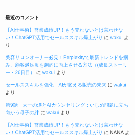
最近のコメント
【AI仕事術】営業成績UP！もう売れないとは言わせな
い！ChatGPT活用でセールススキル爆上がり
に
wakui
よ
り
美容サロンオーナー必見！Perplexityで最新トレンドを掴
み、顧客満足度を劇的に向上させる方法（(成長ストーリ
ー・26日目）
に
wakui
より
セールススキルを強化！AIが変える販売の未来
に
wakui
より
第9話 太一の涙とAIカウンセリング：いじめ問題に立ち
向かう母子の絆
に
wakui
より
【AI仕事術】営業成績UP！もう売れないとは言わせな
い！ChatGPT活用でセールススキル爆上がり
に
NANA
よ