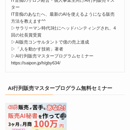
IT音痴のサロン経営・個人事業主向けAI行列販売マス
ター
IT音痴のあなたへ、最新のAIを使えるようになる販売
方法を教えます^^
▷サラリーマン時代3社にヘッドハンティングされ、4
回の社長賞受賞
▷AI販売コンサルタントで億の売上達成
▷「人を動かす技術」著者
▷AI行列販売マスタープログラムセミナー
https://saipon.jp/h/gby634/
AI行列販売マスタープログラム無料セミナー