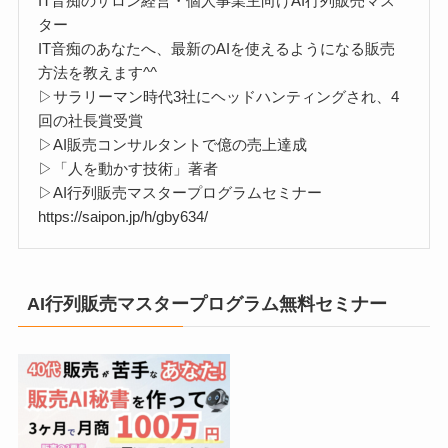
IT音痴のサロン経営・個人事業主向けAI行列販売マス
ター
IT音痴のあなたへ、最新のAIを使えるようになる販売
方法を教えます^^
▷サラリーマン時代3社にヘッドハンティングされ、4
回の社長賞受賞
▷AI販売コンサルタントで億の売上達成
▷「人を動かす技術」著者
▷AI行列販売マスタープログラムセミナー
https://saipon.jp/h/gby634/
AI行列販売マスタープログラム無料セミナー