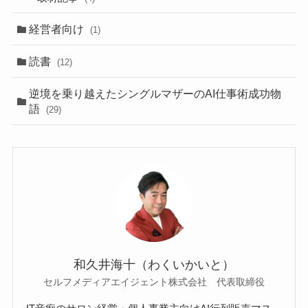
経営者向け
(1)
読書
(12)
逆境を乗り越えたシングルマザーのAI仕事術成功物
語
(29)
和久井海十（わくいかいと）
セルフメディアエイジェント株式会社 代表取締役