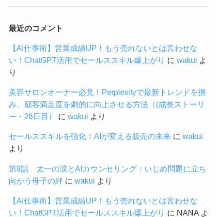
最近のコメント
【AI仕事術】営業成績UP！もう売れないとは言わせな
い！ChatGPT活用でセールススキル爆上がり
に
wakui
よ
り
美容サロンオーナー必見！Perplexityで最新トレンドを掴
み、顧客満足度を劇的に向上させる方法（(成長ストーリ
ー・26日目）
に
wakui
より
セールススキルを強化！AIが変える販売の未来
に
wakui
より
第9話 太一の涙とAIカウンセリング：いじめ問題に立ち
向かう母子の絆
に
wakui
より
【AI仕事術】営業成績UP！もう売れないとは言わせな
い！ChatGPT活用でセールススキル爆上がり
に
NANA
よ