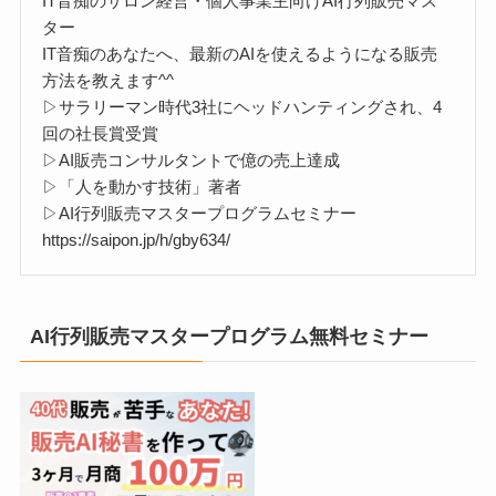
IT音痴のサロン経営・個人事業主向けAI行列販売マス
ター
IT音痴のあなたへ、最新のAIを使えるようになる販売
方法を教えます^^
▷サラリーマン時代3社にヘッドハンティングされ、4
回の社長賞受賞
▷AI販売コンサルタントで億の売上達成
▷「人を動かす技術」著者
▷AI行列販売マスタープログラムセミナー
https://saipon.jp/h/gby634/
AI行列販売マスタープログラム無料セミナー