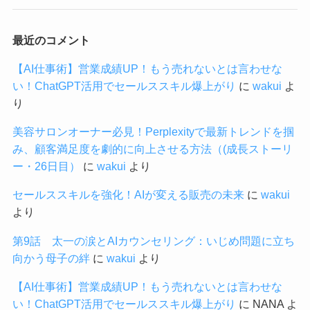
最近のコメント
【AI仕事術】営業成績UP！もう売れないとは言わせな
い！ChatGPT活用でセールススキル爆上がり
に
wakui
よ
り
美容サロンオーナー必見！Perplexityで最新トレンドを掴
み、顧客満足度を劇的に向上させる方法（(成長ストーリ
ー・26日目）
に
wakui
より
セールススキルを強化！AIが変える販売の未来
に
wakui
より
第9話 太一の涙とAIカウンセリング：いじめ問題に立ち
向かう母子の絆
に
wakui
より
【AI仕事術】営業成績UP！もう売れないとは言わせな
い！ChatGPT活用でセールススキル爆上がり
に
NANA
よ