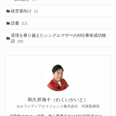
経営者向け
(1)
読書
(12)
逆境を乗り越えたシングルマザーのAI仕事術成功物
語
(29)
和久井海十（わくいかいと）
セルフメディアエイジェント株式会社 代表取締役