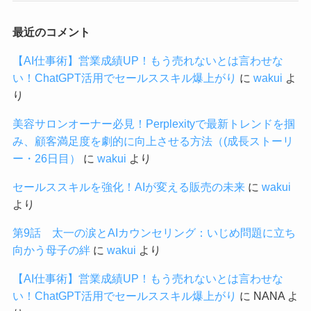
最近のコメント
【AI仕事術】営業成績UP！もう売れないとは言わせな
い！ChatGPT活用でセールススキル爆上がり
に
wakui
よ
り
美容サロンオーナー必見！Perplexityで最新トレンドを掴
み、顧客満足度を劇的に向上させる方法（(成長ストーリ
ー・26日目）
に
wakui
より
セールススキルを強化！AIが変える販売の未来
に
wakui
より
第9話 太一の涙とAIカウンセリング：いじめ問題に立ち
向かう母子の絆
に
wakui
より
【AI仕事術】営業成績UP！もう売れないとは言わせな
い！ChatGPT活用でセールススキル爆上がり
に
NANA
よ