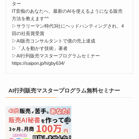
ター
IT音痴のあなたへ、最新のAIを使えるようになる販売
方法を教えます^^
▷サラリーマン時代3社にヘッドハンティングされ、4
回の社長賞受賞
▷AI販売コンサルタントで億の売上達成
▷「人を動かす技術」著者
▷AI行列販売マスタープログラムセミナー
https://saipon.jp/h/gby634/
AI行列販売マスタープログラム無料セミナー