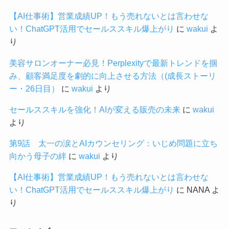
【AI仕事術】営業成績UP！もう売れないとは言わせな
い！ChatGPT活用でセールススキル爆上がり
に
wakui
よ
り
美容サロンオーナー必見！Perplexityで最新トレンドを掴
み、顧客満足度を劇的に向上させる方法（(成長ストーリ
ー・26日目）
に
wakui
より
セールススキルを強化！AIが変える販売の未来
に
wakui
より
第9話 太一の涙とAIカウンセリング：いじめ問題に立ち
向かう母子の絆
に
wakui
より
【AI仕事術】営業成績UP！もう売れないとは言わせな
い！ChatGPT活用でセールススキル爆上がり
に
NANA
よ
り