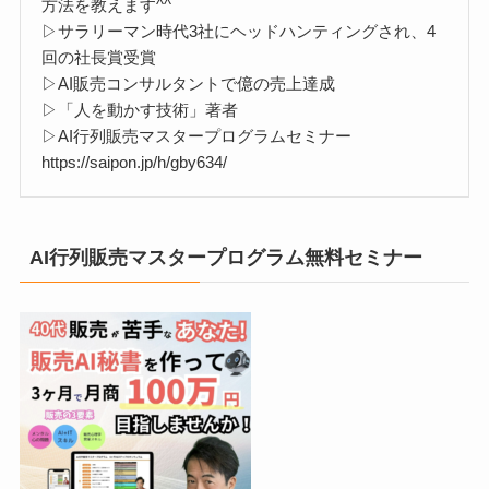
方法を教えます^^
▷サラリーマン時代3社にヘッドハンティングされ、4
回の社長賞受賞
▷AI販売コンサルタントで億の売上達成
▷「人を動かす技術」著者
▷AI行列販売マスタープログラムセミナー
https://saipon.jp/h/gby634/
AI行列販売マスタープログラム無料セミナー