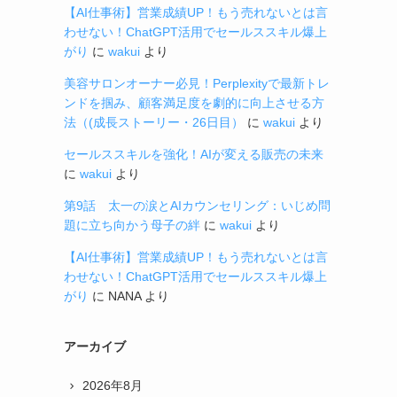
【AI仕事術】営業成績UP！もう売れないとは言
わせない！ChatGPT活用でセールススキル爆上
がり
に
wakui
より
美容サロンオーナー必見！Perplexityで最新トレ
ンドを掴み、顧客満足度を劇的に向上させる方
法（(成長ストーリー・26日目）
に
wakui
より
セールススキルを強化！AIが変える販売の未来
に
wakui
より
第9話 太一の涙とAIカウンセリング：いじめ問
題に立ち向かう母子の絆
に
wakui
より
【AI仕事術】営業成績UP！もう売れないとは言
わせない！ChatGPT活用でセールススキル爆上
がり
に
NANA
より
アーカイブ
2026年8月