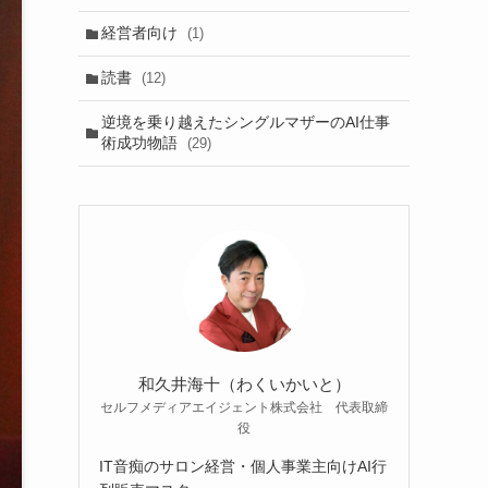
経営者向け
(1)
読書
(12)
逆境を乗り越えたシングルマザーのAI仕事
術成功物語
(29)
和久井海十（わくいかいと）
セルフメディアエイジェント株式会社 代表取締
役
IT音痴のサロン経営・個人事業主向けAI行