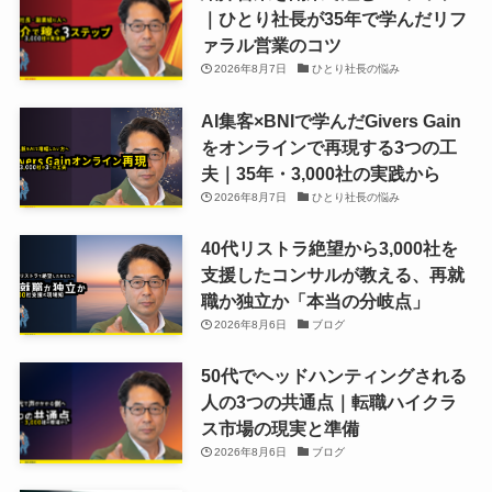
｜ひとり社長が35年で学んだリフ
ァラル営業のコツ
2026年8月7日
ひとり社長の悩み
AI集客×BNIで学んだGivers Gain
をオンラインで再現する3つの工
夫｜35年・3,000社の実践から
2026年8月7日
ひとり社長の悩み
40代リストラ絶望から3,000社を
支援したコンサルが教える、再就
職か独立か「本当の分岐点」
2026年8月6日
ブログ
50代でヘッドハンティングされる
人の3つの共通点｜転職ハイクラ
ス市場の現実と準備
2026年8月6日
ブログ