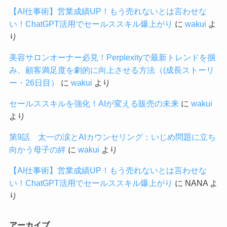
【AI仕事術】営業成績UP！もう売れないとは言わせな
い！ChatGPT活用でセールススキル爆上がり
に
wakui
よ
り
美容サロンオーナー必見！Perplexityで最新トレンドを掴
み、顧客満足度を劇的に向上させる方法（(成長ストーリ
ー・26日目）
に
wakui
より
セールススキルを強化！AIが変える販売の未来
に
wakui
より
第9話 太一の涙とAIカウンセリング：いじめ問題に立ち
向かう母子の絆
に
wakui
より
【AI仕事術】営業成績UP！もう売れないとは言わせな
い！ChatGPT活用でセールススキル爆上がり
に
NANA
よ
り
アーカイブ