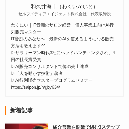
和久井海十（わくいかいと）
セルフメディアエイジェント株式会社 代表取締役
わくにい｜IT音痴のサロン経営・個人事業主向けAI行
列販売マスター
IT音痴のあなたへ、最新のAIを使えるようになる販売
方法を教えます^^
▷サラリーマン時代3社にヘッドハンティングされ、4
回の社長賞受賞
▷AI販売コンサルタントで億の売上達成
▷「人を動かす技術」著者
▷AI行列販売マスタープログラムセミナー
https://saipon.jp/h/gby634/
新着記事
紹介営業を副業で組む3ステップ