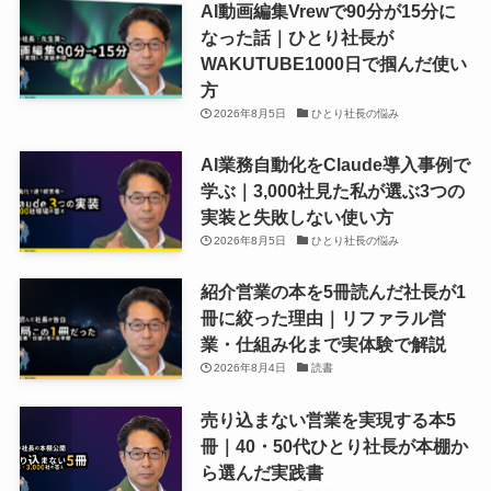
AI動画編集Vrewで90分が15分に
なった話｜ひとり社長が
WAKUTUBE1000日で掴んだ使い
方
2026年8月5日
ひとり社長の悩み
AI業務自動化をClaude導入事例で
学ぶ｜3,000社見た私が選ぶ3つの
実装と失敗しない使い方
2026年8月5日
ひとり社長の悩み
紹介営業の本を5冊読んだ社長が1
冊に絞った理由｜リファラル営
業・仕組み化まで実体験で解説
2026年8月4日
読書
売り込まない営業を実現する本5
冊｜40・50代ひとり社長が本棚か
ら選んだ実践書