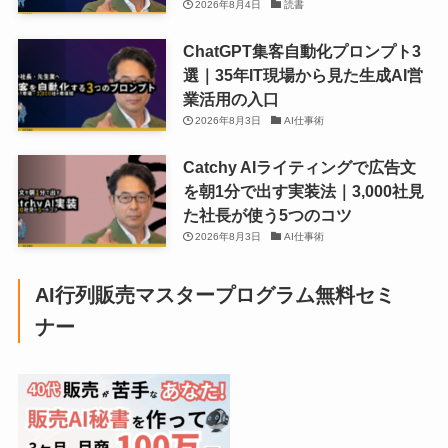
2026年8月4日
読書
ChatGPT集客自動化プロンプト3
選｜35年IT現場から見た生成AI営
業活用の入口
2026年8月3日
AI仕事術
Catchy AIライティングで広告文
を朝1分で出す実装法｜3,000社見
た社長が使う5つのコツ
2026年8月3日
AI仕事術
AI行列販売マスタープログラム無料セミ
ナー