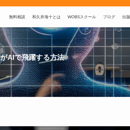
無料相談
和久井海十とは
WOBSスクール
ブログ
出
ンがAIで飛躍する方法