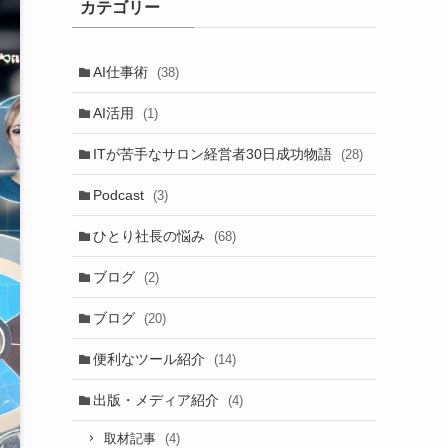
カテゴリー
AI仕事術
(38)
AI活用
(1)
ITが苦手なサロン経営者30日成功物語
(28)
Podcast
(3)
ひとり社長の悩み
(68)
ブログ
(2)
ブログ
(20)
便利なツール紹介
(14)
出版・メディア紹介
(4)
(4)
取材記事