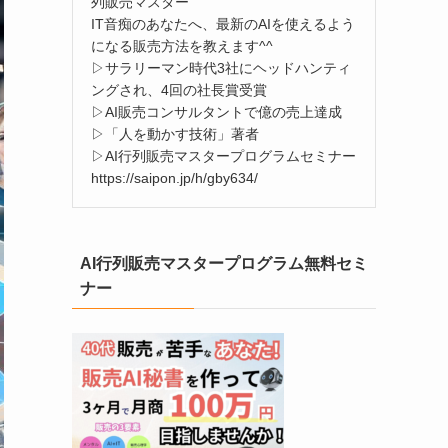
列販売マスター
IT音痴のあなたへ、最新のAIを使えるよう
になる販売方法を教えます^^
▷サラリーマン時代3社にヘッドハンティ
ングされ、4回の社長賞受賞
▷AI販売コンサルタントで億の売上達成
▷「人を動かす技術」著者
▷AI行列販売マスタープログラムセミナー
https://saipon.jp/h/gby634/
AI行列販売マスタープログラム無料セミ
ナー