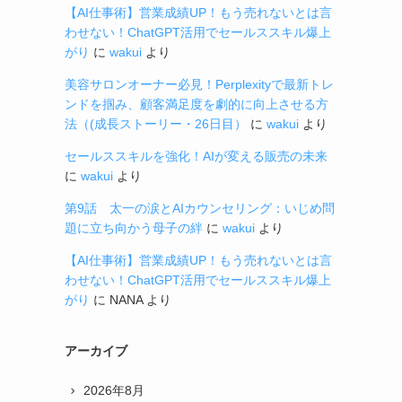
【AI仕事術】営業成績UP！もう売れないとは言
わせない！ChatGPT活用でセールススキル爆上
がり
に
wakui
より
美容サロンオーナー必見！Perplexityで最新トレ
ンドを掴み、顧客満足度を劇的に向上させる方
法（(成長ストーリー・26日目）
に
wakui
より
セールススキルを強化！AIが変える販売の未来
に
wakui
より
第9話 太一の涙とAIカウンセリング：いじめ問
題に立ち向かう母子の絆
に
wakui
より
【AI仕事術】営業成績UP！もう売れないとは言
わせない！ChatGPT活用でセールススキル爆上
がり
に
NANA
より
アーカイブ
2026年8月