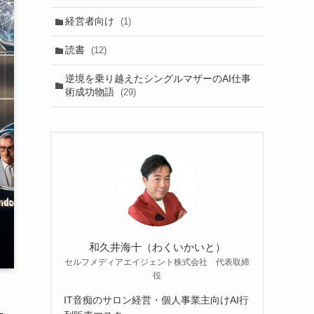
経営者向け
(1)
読書
(12)
逆境を乗り越えたシングルマザーのAI仕事
術成功物語
(29)
和久井海十（わくいかいと）
セルフメディアエイジェント株式会社 代表取締
役
IT音痴のサロン経営・個人事業主向けAI行