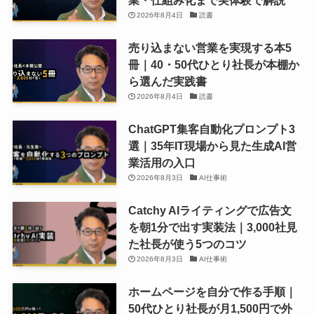
2026年8月4日
読書
売り込まない営業を実現する本5
冊｜40・50代ひとり社長が本棚か
ら選んだ実践書
2026年8月4日
読書
ChatGPT集客自動化プロンプト3
選｜35年IT現場から見た生成AI営
業活用の入口
2026年8月3日
AI仕事術
Catchy AIライティングで広告文
を朝1分で出す実装法｜3,000社見
た社長が使う5つのコツ
2026年8月3日
AI仕事術
ホームページを自分で作る手順｜
50代ひとり社長が月1,500円で外