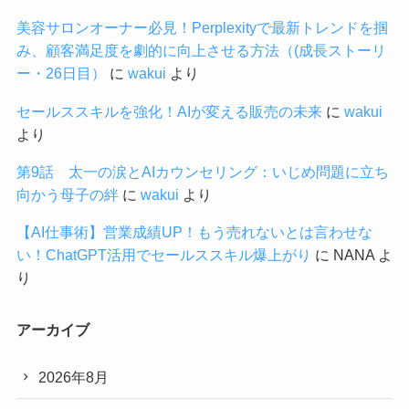
美容サロンオーナー必見！Perplexityで最新トレンドを掴
み、顧客満足度を劇的に向上させる方法（(成長ストーリ
ー・26日目）
に
wakui
より
セールススキルを強化！AIが変える販売の未来
に
wakui
より
第9話 太一の涙とAIカウンセリング：いじめ問題に立ち
向かう母子の絆
に
wakui
より
【AI仕事術】営業成績UP！もう売れないとは言わせな
い！ChatGPT活用でセールススキル爆上がり
に
NANA
よ
り
アーカイブ
2026年8月