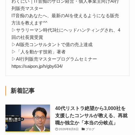
わくにい｜IT音痴のサロン経営・個人事業主向けAI行
列販売マスター
IT音痴のあなたへ、最新のAIを使えるようになる販売
方法を教えます^^
▷サラリーマン時代3社にヘッドハンティングされ、4
回の社長賞受賞
▷AI販売コンサルタントで億の売上達成
▷「人を動かす技術」著者
▷AI行列販売マスタープログラムセミナー
https://saipon.jp/h/gby634/
新着記事
40代リストラ絶望から3,000社を
支援したコンサルが教える、再就
職か独立か「本当の分岐点」
2026年8月6日
ブログ