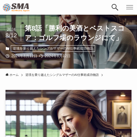
第8話「勝利の美酒とベストスコ
2024
8/12
ア：ゴルフ場のラウンジにて」
逆境を乗り越えたシングルマザーのAI仕事術成功物語
2024年8月12日
2024年8月12日
ホーム
逆境を乗り越えたシングルマザーのAI仕事術成功物語