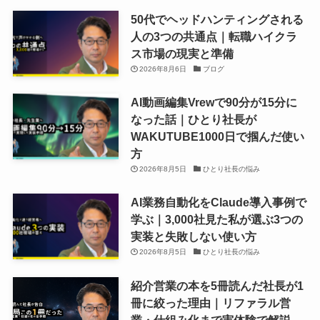
50代でヘッドハンティングされる
人の3つの共通点｜転職ハイクラ
ス市場の現実と準備
2026年8月6日
ブログ
AI動画編集Vrewで90分が15分に
なった話｜ひとり社長が
WAKUTUBE1000日で掴んだ使い
方
2026年8月5日
ひとり社長の悩み
AI業務自動化をClaude導入事例で
学ぶ｜3,000社見た私が選ぶ3つの
実装と失敗しない使い方
2026年8月5日
ひとり社長の悩み
紹介営業の本を5冊読んだ社長が1
冊に絞った理由｜リファラル営
業・仕組み化まで実体験で解説