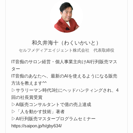
和久井海十（わくいかいと）
セルフメディアエイジェント株式会社 代表取締役
IT音痴のサロン経営・個人事業主向けAI行列販売マス
ター
IT音痴のあなたへ、最新のAIを使えるようになる販売
方法を教えます^^
▷サラリーマン時代3社にヘッドハンティングされ、4
回の社長賞受賞
▷AI販売コンサルタントで億の売上達成
▷「人を動かす技術」著者
▷AI行列販売マスタープログラムセミナー
https://saipon.jp/h/gby634/