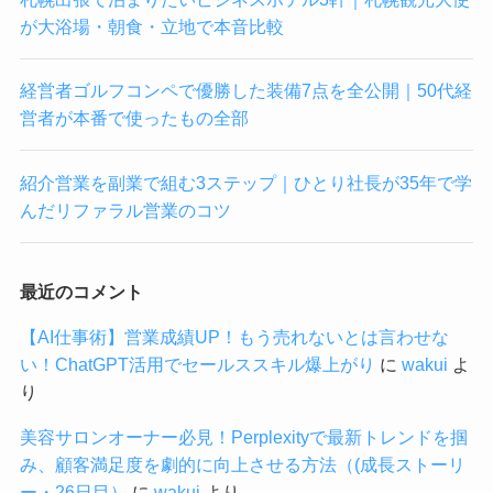
が大浴場・朝食・立地で本音比較
経営者ゴルフコンペで優勝した装備7点を全公開｜50代経
営者が本番で使ったもの全部
紹介営業を副業で組む3ステップ｜ひとり社長が35年で学
んだリファラル営業のコツ
最近のコメント
【AI仕事術】営業成績UP！もう売れないとは言わせな
い！ChatGPT活用でセールススキル爆上がり
に
wakui
よ
り
美容サロンオーナー必見！Perplexityで最新トレンドを掴
み、顧客満足度を劇的に向上させる方法（(成長ストーリ
ー・26日目）
に
wakui
より