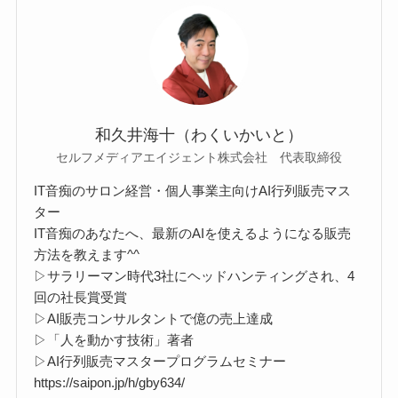
和久井海十（わくいかいと）
セルフメディアエイジェント株式会社 代表取締役
IT音痴のサロン経営・個人事業主向けAI行列販売マス
ター
IT音痴のあなたへ、最新のAIを使えるようになる販売
方法を教えます^^
▷サラリーマン時代3社にヘッドハンティングされ、4
回の社長賞受賞
▷AI販売コンサルタントで億の売上達成
▷「人を動かす技術」著者
▷AI行列販売マスタープログラムセミナー
https://saipon.jp/h/gby634/