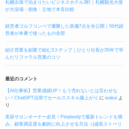
札幌出張で泊まりたいビジネスホテル3軒｜札幌観光大使
が大浴場・朝食・立地で本音比較
経営者ゴルフコンペで優勝した装備7点を全公開｜50代経
営者が本番で使ったもの全部
紹介営業を副業で組む3ステップ｜ひとり社長が35年で学
んだリファラル営業のコツ
最近のコメント
【AI仕事術】営業成績UP！もう売れないとは言わせな
い！ChatGPT活用でセールススキル爆上がり
に
wakui
よ
り
美容サロンオーナー必見！Perplexityで最新トレンドを掴
み、顧客満足度を劇的に向上させる方法（(成長ストーリ