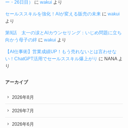
ー・26日目）
に
wakui
より
セールススキルを強化！AIが変える販売の未来
に
wakui
より
第9話 太一の涙とAIカウンセリング：いじめ問題に立ち
向かう母子の絆
に
wakui
より
【AI仕事術】営業成績UP！もう売れないとは言わせな
い！ChatGPT活用でセールススキル爆上がり
に
NANA
よ
り
アーカイブ
2026年8月
2026年7月
2026年6月